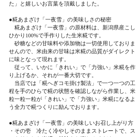
た」と嬉しいお言葉を頂戴しました。
●糀あまざけ「一夜雪」の美味しさの秘密
糀あまざけ「一夜雪」の原材料は、新潟県産こし
ひかり100%で手作りした生米糀です。
砂糖などの甘味料や添加物は一切使用しておりま
せんので、米由来の甘味は米糀の品質がダイレクト
に味となって現れます。
従って、いかに「きれい」で「力強い」米糀を作
り上げるか、それが一番大切です。
当店では「糀へぎコモ掛け製法」で一つ一つの工
程を手のひらで糀の状態を確認しながら作業し、米
粒一粒一粒が「きれい」で「力強い」米糀になるよ
う全力で糀つくりに励んでおります。
●糀あまざけ「一夜雪」の美味しいお召し上がり方
・その壱 冷たく冷やしそのままストレートで、ス