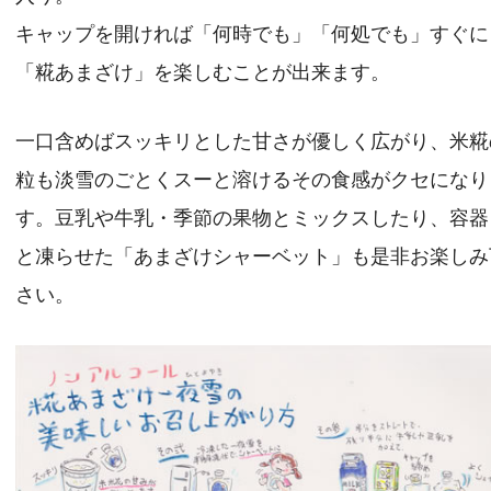
商品案内
キャップを開ければ「何時でも」「何処でも」すぐに
会社概要
「糀あまざけ」を楽しむことが出来ます。
こだわり
一口含めばスッキリとした甘さが優しく広がり、米糀
片山ポリシー
粒も淡雪のごとくスーと溶けるその食感がクセになり
取扱店情報
す。豆乳や牛乳・季節の果物とミックスしたり、容器
メディア掲載実績
と凍らせた「あまざけシャーベット」も是非お楽しみ
お問い合わせ
さい。
プライバシーポリシー
特定商取引法に基づく表記
お支払い方法
カートをみる