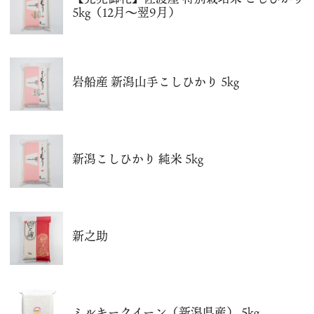
5kg（12月～翌9月）
岩船産 新潟山手こしひかり 5kg
新潟こしひかり 純米 5kg
新之助
ミルキークイーン（新潟県産） 5kg