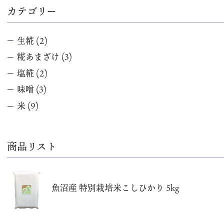
カテゴリー
生糀
(2)
糀あまざけ
(3)
塩糀
(2)
味噌
(3)
米
(9)
商品リスト
魚沼産 特別栽培米こしひかり 5kg