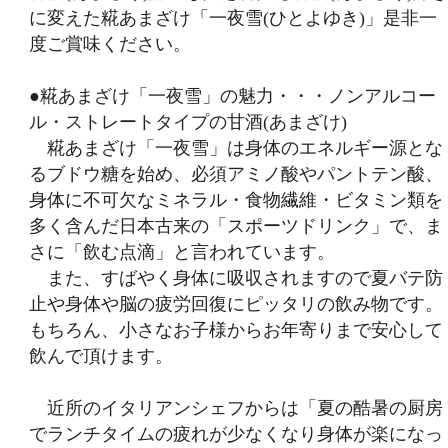
に変えた糀あまざけ「一夜雪(ひとよゆき)」是非一
度ご賞味ください。
●糀あまざけ「一夜雪」の魅力・・・ノンアルコー
ル・ストレートタイプの甘酒(あまざけ)
糀あまざけ「一夜雪」は身体のエネルギー源とな
るブドウ糖を始め、必須アミノ酸やパントテン酸、
身体に不可欠なミネラル・食物繊維・ビタミン類を
多く含んだ日本古来の「スポーツドリンク」で、ま
さに「飲む点滴」と言われています。
また、すばやく身体に吸収されますので夏バテ防
止や身体や脳の疲労回復にピッタリの飲み物です。
もちろん、小さなお子様からお年寄りまで安心して
飲んで頂けます。
近所のイタリアンシェフからは「夏の酷暑の厨房
でランチタイムの疲れが少なくなり身体が楽になっ