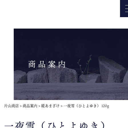
商品案内
片山商店
>
商品案内
>
糀あまざけ
>
一夜雪（ひとよゆき） 120g
一夜雪（ひとよゆき）