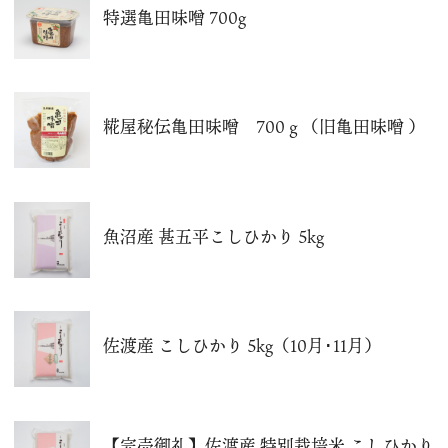
特選亀田味噌 700g
糀屋秘伝亀田味噌 700ｇ（旧亀田味噌 ）
魚沼産 甚五平こしひかり 5kg
佐渡産 こしひかり 5kg（10月･11月）
【完売御礼】佐渡産 特別栽培米 こしひかり