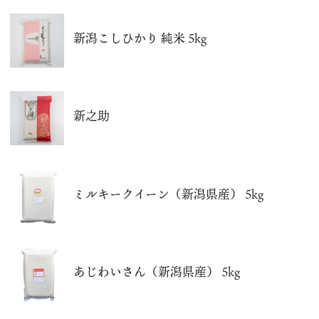
新潟こしひかり 純米 5kg
新之助
ミルキークイーン（新潟県産） 5kg
あじわいさん（新潟県産） 5kg