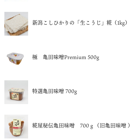
新潟こしひかりの「生こうじ」糀（1kg）
極 亀田味噌Premium 500g
特選亀田味噌 700g
糀屋秘伝亀田味噌 700ｇ（旧亀田味噌 ）