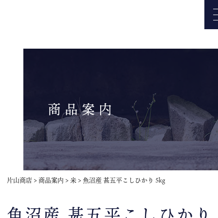
商品案内
片山商店
>
商品案内
>
米
>
魚沼産 甚五平こしひかり 5kg
魚沼産 甚五平こしひかり