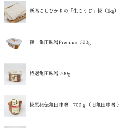
新潟こしひかりの「生こうじ」糀（1kg）
極 亀田味噌Premium 500g
特選亀田味噌 700g
糀屋秘伝亀田味噌 700ｇ（旧亀田味噌 ）