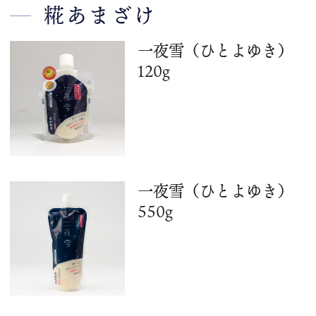
スタッフブログ
糀あまざけ
商品案内
一夜雪（ひとよゆき）
会社概要
120g
こだわり
片山ポリシー
取扱店情報
メディア掲載実績
一夜雪（ひとよゆき）
お問い合わせ
550g
プライバシーポリシー
特定商取引法に基づく表記
お支払い方法
カートをみる