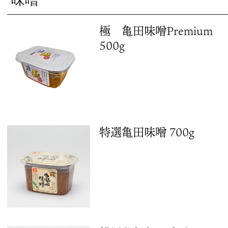
味噌
こだわり
片山ポリシー
極 亀田味噌Premium
500g
取扱店情報
メディア掲載実績
お問い合わせ
プライバシーポリシー
特定商取引法に基づく表記
特選亀田味噌 700g
お支払い方法
カートをみる