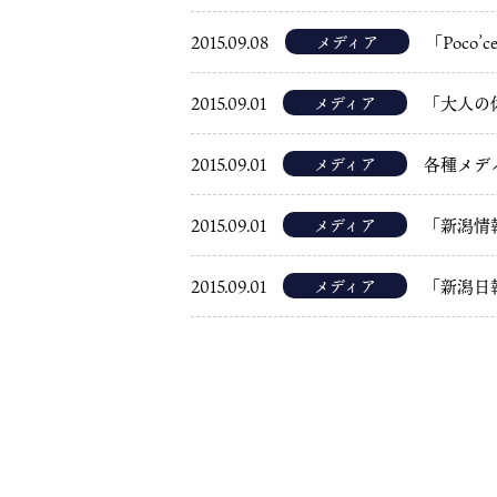
2015.09.08
メディア
「Poco
2015.09.01
メディア
「大人の
2015.09.01
メディア
各種メデ
2015.09.01
メディア
「新潟情
2015.09.01
メディア
「新潟日