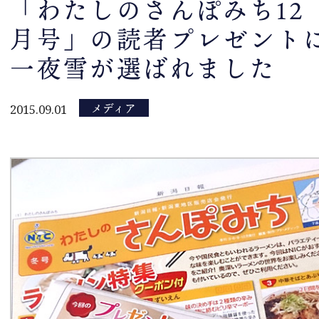
「わたしのさんぽみち12
月号」の読者プレゼント
トップページ
一夜雪が選ばれました
新着情報
スタッフブログ
メディア
2015.09.01
商品案内
会社概要
こだわり
片山ポリシー
取扱店情報
メディア掲載実績
お問い合わせ