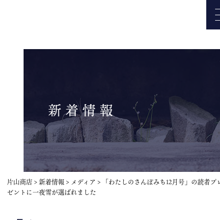
新着情報
片山商店
>
新着情報
>
メディア
>
「わたしのさんぽみち12月号」の読者プ
ゼントに一夜雪が選ばれました