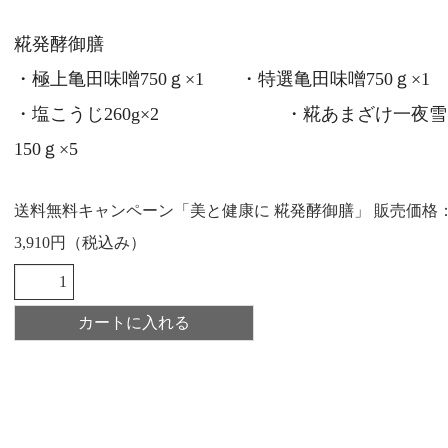
糀発酵御膳
・極上亀田味噌750ｇ×1 ・特選亀田味噌750ｇ×1
・塩こうじ260g×2 ・糀あまざけ一夜雪
150ｇ×5
送料無料キャンペーン「美と健康に 糀発酵御膳」 販売価格
3,910円（税込み）