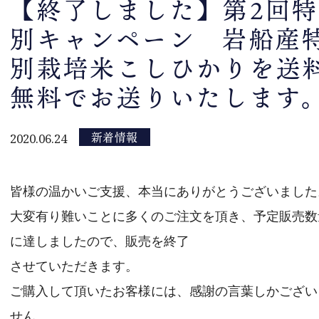
【終了しました】第2回特
トップページ
別キャンペーン 岩船産
新着情報
別栽培米こしひかりを送
スタッフブログ
無料でお送りいたします
商品案内
会社概要
新着情報
2020.06.24
こだわり
片山ポリシー
皆様の温かいご支援、本当にありがとうございました
取扱店情報
大変有り難いことに多くのご注文を頂き、予定販売数
メディア掲載実績
に達しましたので、販売を終了
お問い合わせ
させていただきます。
ご購入して頂いたお客様には、感謝の言葉しかござい
プライバシーポリシー
せん。